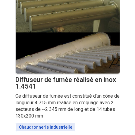
e
Diffuseur de fumée réalisé en inox
réc
1.4541
tion
Etud
le
Ce diffuseur de fumée est constitué d’un cône de
réch
longueur 4 715 mm réalisé en croquage avec 2
PMS 
secteurs de ~2 345 mm de long et de 14 tubes
1,24
130x200 mm
Ser
Chaudronnerie industrielle